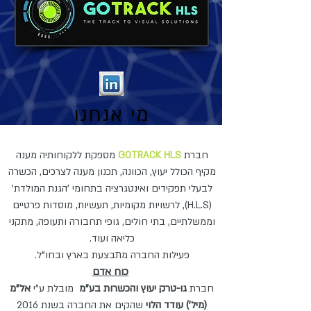
מי אנחנו
חברת
GOTRACK HLS
מספקת ללקוחותיה מענה
מקיף הכולל יעוץ, הכוונה, תכנון מענה לצרכים, הכשרה
לבעלי תפקידים ואינטגרציה בתחומי 'הגנת המולדת'
(H.L.S), לרשויות מקומיות, תעשיות, מוסדות פרטיים
וממשלתיים, בתי חולים, גופי תחבורה ותעופה, מתקני
כליאה ועוד.
פעילות החברה מתבצעת בארץ ובחו"ל.
כוח אדם
חברת
גו-טרק יעוץ והכשרות בע"מ
מובלת ע"י
אל"מ
(מיל') עודד הלוי
שהקים את החברה בשנת 2016