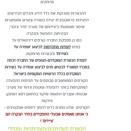
מרוחקים.
ההכשרות מעניקות את כלל הידע והכלים הנדרשים
לפעילות פרואקטיבית יעילה בשגרה ובארוע ו
מאפשרות
שיפור משמעותי ביעילותם של מערכי סדר ציבורי,
הבטיחות, התפעול והבקרה.
כמו כן מספקת החברה קורסים דיגיטאלים על
בסיס
לומדות מתקדמות
לביצוע 'שמירה על
כשירות'
והכשרות מרוחקות.
לומדת הכשרת המוקדנים-הצופים של החברה זכתה
במכרז המשרד לבטחון פנים לביצוע שמירה על כשירות
המוקדנים בכלל הרשויות המקומיות בישראל.
הקורסים הממוחשבים מבוססים על תפיסות ההפעלה
המתקדמות ביותר להפעלה שוטפת וניהול של מערכי
אבטחה ועוברים התאמה ומיקוד בהתאם לסוג המתקן
והלקוח.
הקורסים שלנו נותנים כלים להפוך ליוזמים ואפקטיבים -
כי אנחנו מאמינים שבעלי התפקידים בחדר הבקרה הם
'ציידים' !
הכשרת תצפיתנים/תצפיתניות ומנהלי