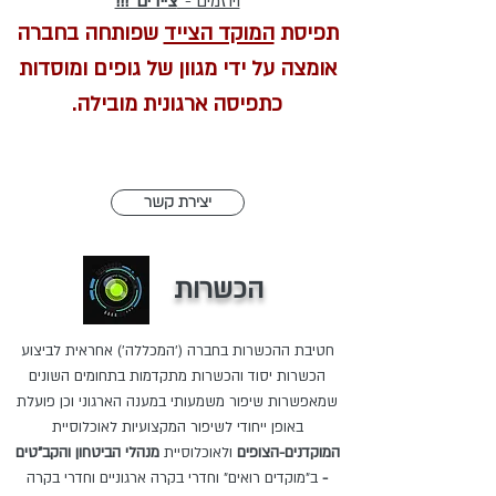
ויוזמים - '
ציידים' !!!
תפיסת
המוקד הצייד
שפותחה בחברה
אומצה על ידי מגוון של גופים ומוסדות
כתפיסה
ארגונית
מובילה.
יצירת קשר
הכשרות
חטיבת ההכשרות בחברה ('המכללה') אחראית לביצוע
הכשרות יסוד והכשרות מתקדמות
בתחומים השונים
שמאפשרות שיפור משמעותי במענה הארגוני וכן פועלת
באופן ייחודי לשיפור המקצועיות
לאוכלוסיית
המוקדנים-הצופים
ולאוכלוסיית
מנהלי הביטחון והקב"טים
-
ב"מוקדים רואים" וחדרי בקרה ארגוניים וחדרי בקרה