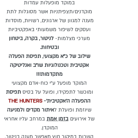
במוקד מופעלות עמדות
מוקדנים/תצפיתניות אשר מסוגלות לתת
מענה למגוון של ארגונים, רשויות, מוסדות
ועסקים לשיפור משמעותי באפקטיביות
מערכי מצלמות-
לניטור, בקרה, ביטחון
ובטיחות.
שילוב של כ"א מקצועי, תפיסת הפעלה
אקטיבית וטכנולוגיות שו"ב ואנליטיקה
מתקדמות!!!
המוקד מופעל ע"י כוח-אדם מקצועי
ומוכשר לתפקידו, ופועל על בסיס
תפיסת
ההפעלה ה'אקטיבית'-
THE HUNTERS
שיוזמת ופועלת ל
איתור מקדים ולמניעה
של אירועים
בזמן אמת
במרחב עליו אחראי
המוקדן.
השרות במיקור חוץ מאפשר מענה בניטור,